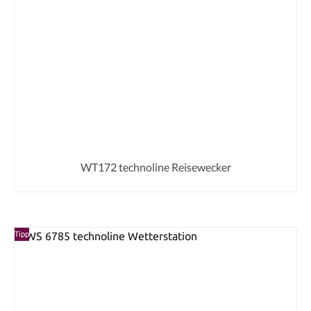
WT172 technoline Reisewecker
Tipp