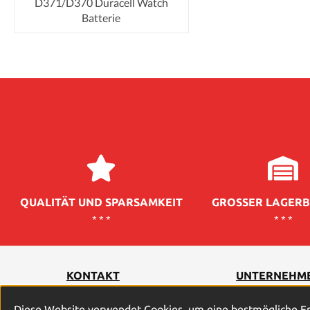
D371/D370 Duracell Watch
Batterie
QUALITÄT UND SPARSAMKEIT
GROSSER LAGERB
* * *
* * *
KONTAKT
UNTERNEHM
Diese Website verwendet Cookies, um eine bestmögliche E