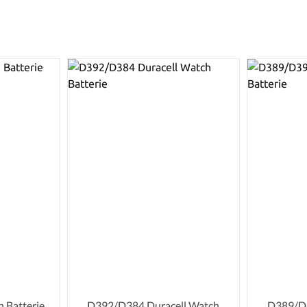
 Batterie
D392/D384 Duracell Watch
D389/D3