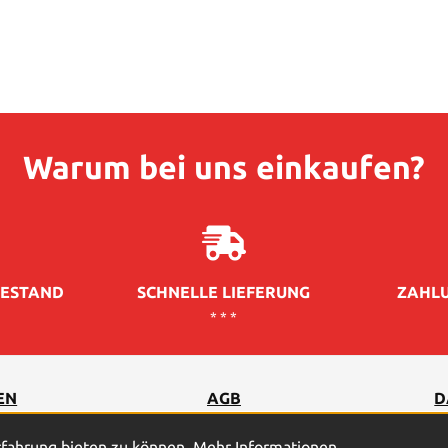
Warum bei uns einkaufen?
ESTAND
SCHNELLE LIEFERUNG
ZAHLU
* * *
EN
AGB
D
rfahrung bieten zu können.
Mehr Informationen ...