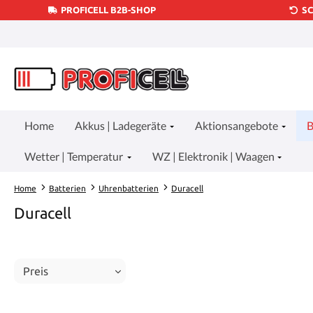
PROFICELL B2B-SHOP
S
um Hauptinhalt springen
Zur Suche springen
Zur Hauptnavigation springen
Home
Akkus | Ladegeräte
Aktionsangebote
B
Wetter | Temperatur
WZ | Elektronik | Waagen
Home
Batterien
Uhrenbatterien
Duracell
Duracell
Preis