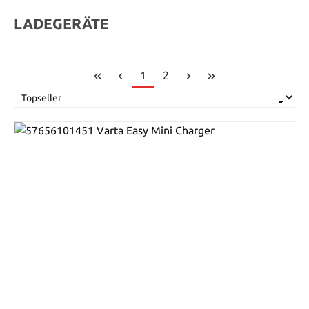
LADEGERÄTE
Seite
Seite
1
2