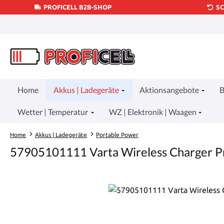
PROFICELL B2B-SHOP
S
um Hauptinhalt springen
Zur Suche springen
Zur Hauptnavigation springen
Home
Akkus | Ladegeräte
Aktionsangebote
B
Wetter | Temperatur
WZ | Elektronik | Waagen
Home
Akkus | Ladegeräte
Portable Power
57905101111 Varta Wireless Charger 
Bildergalerie überspringen