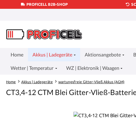
PROFICELL B2B-SHOP
S
um Hauptinhalt springen
Zur Suche springen
Zur Hauptnavigation springen
Home
Akkus | Ladegeräte
Aktionsangebote
B
Wetter | Temperatur
WZ | Elektronik | Waagen
Home
Akkus | Ladegeräte
wartungsfreie Gitter-Vließ Akkus (AGM)
CT3,4-12 CTM Blei Gitter-Vließ-Batteri
Bildergalerie überspringen