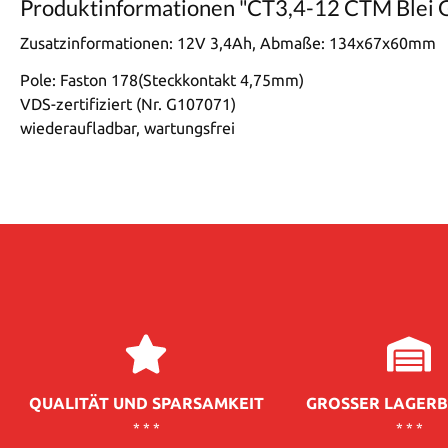
Produktinformationen "CT3,4-12 CTM Blei G
Zusatzinformationen:
12V 3,4Ah, Abmaße: 134x67x60mm
Pole: Faston 178(Steckkontakt 4,75mm)
VDS-zertifiziert (Nr. G107071)
wiederaufladbar, wartungsfrei
QUALITÄT UND SPARSAMKEIT
GROSSER LAGERB
* * *
* * *