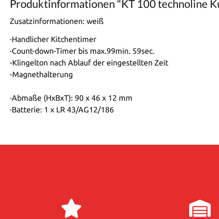
Produktinformationen "KT 100 technoline Ku
Zusatzinformationen:
weiß
·Handlicher Kitchentimer
·Count-down-Timer bis max.99min. 59sec.
-Klingelton nach Ablauf der eingestellten Zeit
-Magnethalterung
·Abmaße (HxBxT): 90 x 46 x 12 mm
·Batterie: 1 x LR 43/AG12/186