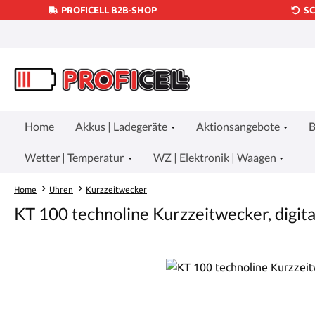
PROFICELL B2B-SHOP
S
um Hauptinhalt springen
Zur Suche springen
Zur Hauptnavigation springen
Home
Akkus | Ladegeräte
Aktionsangebote
B
Wetter | Temperatur
WZ | Elektronik | Waagen
Home
Uhren
Kurzzeitwecker
KT 100 technoline Kurzzeitwecker, digita
Bildergalerie überspringen