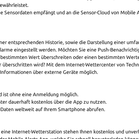
währleistet.
ie Sensordaten empfängt und an die Sensor-Cloud von Mobile Al
iner entsprechenden Historie, sowie die Darstellung einer umf
Alarme eingestellt werden. Möchten Sie eine Push-Benachrich
en bestimmten Wert überschreiten oder einen bestimmten Wert
berschritten wird? Mit dem Internet-Wettercenter von Technoli
Informationen über externe Geräte möglich.
nd ist ohne eine Anmeldung möglich.
nter dauerhaft kostenlos über die App zu nutzen.
-Daten weltweit auf Ihrem Smartphone abrufen.
 eine Internet-Wetterstation stehen Ihnen kostenlos und unverb
er Mobile Alerts App, welche Sie schnell herunterladen könne