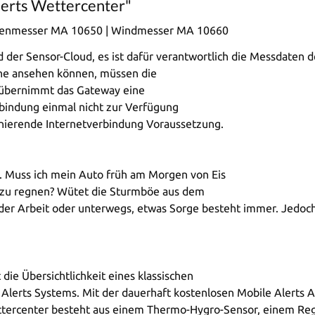
erts Wettercenter"
enmesser MA 10650 | Windmesser MA 10660
 der Sensor-Cloud, es ist dafür verantwortlich die Messdaten d
ne ansehen können, müssen die
h übernimmt das Gateway eine
erbindung einmal nicht zur Verfügung
ionierende Internetverbindung Voraussetzung.
t. Muss ich mein Auto früh am Morgen von Eis
t zu regnen? Wütet die Sturmböe aus dem
 der Arbeit oder unterwegs, etwas Sorge besteht immer. Jedoc
ie Übersichtlichkeit eines klassischen
lerts Systems. Mit der dauerhaft kostenlosen Mobile Alerts Ap
tercenter besteht aus einem Thermo-Hygro-Sensor, einem Reg