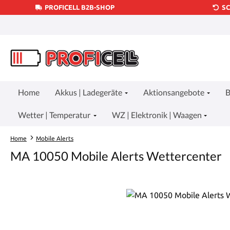
PROFICELL B2B-SHOP
S
um Hauptinhalt springen
Zur Suche springen
Zur Hauptnavigation springen
Home
Akkus | Ladegeräte
Aktionsangebote
B
Wetter | Temperatur
WZ | Elektronik | Waagen
Home
Mobile Alerts
MA 10050 Mobile Alerts Wettercenter
Bildergalerie überspringen