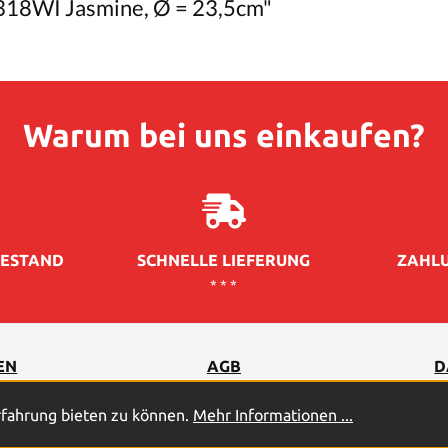
318WI Jasmine, Ø = 23,5cm"
Warum bei uns einkaufen?
ESTAND
SCHNELLE LIEFERUNG
ZAHLU
* * *
EN
AGB
D
rfahrung bieten zu können.
Mehr Informationen ...
2026
© PROFICELL Batterien GmbH & Co. Vertriebs-KG