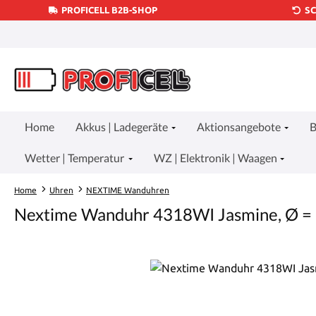
PROFICELL B2B-SHOP
S
um Hauptinhalt springen
Zur Suche springen
Zur Hauptnavigation springen
Home
Akkus | Ladegeräte
Aktionsangebote
B
Wetter | Temperatur
WZ | Elektronik | Waagen
Home
Uhren
NEXTIME Wanduhren
Nextime Wanduhr 4318WI Jasmine, Ø =
Bildergalerie überspringen