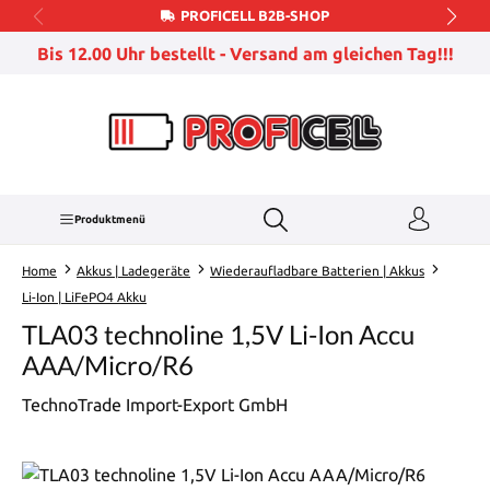
PROFICELL B2B-SHOP
Zum Hauptinhalt springen
Bis 12.00 Uhr bestellt - Versand am gleichen Tag!!!
Produktmenü
Home
Akkus | Ladegeräte
Wiederaufladbare Batterien | Akkus
Li-Ion | LiFePO4 Akku
TLA03 technoline 1,5V Li-Ion Accu
AAA/Micro/R6
TechnoTrade Import-Export GmbH
Bildergalerie überspringen