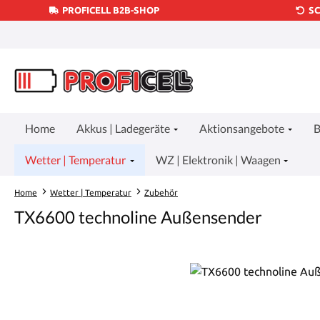
PROFICELL B2B-SHOP
S
um Hauptinhalt springen
Zur Suche springen
Zur Hauptnavigation springen
Home
Akkus | Ladegeräte
Aktionsangebote
B
Wetter | Temperatur
WZ | Elektronik | Waagen
Home
Wetter | Temperatur
Zubehör
TX6600 technoline Außensender
Bildergalerie überspringen