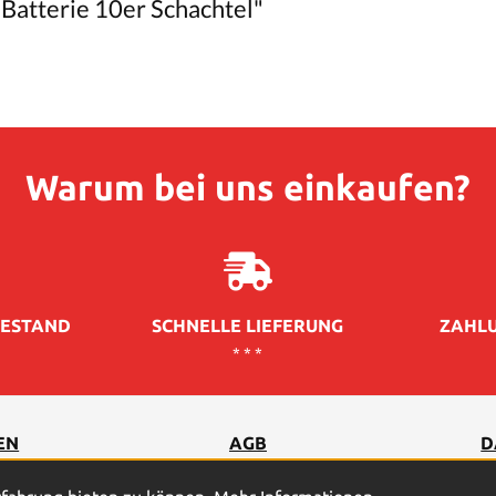
Batterie 10er Schachtel"
Warum bei uns einkaufen?
ESTAND
SCHNELLE LIEFERUNG
ZAHLU
* * *
EN
AGB
D