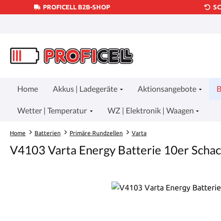
PROFICELL B2B-SHOP
S
um Hauptinhalt springen
Zur Suche springen
Zur Hauptnavigation springen
Home
Akkus | Ladegeräte
Aktionsangebote
B
Wetter | Temperatur
WZ | Elektronik | Waagen
Home
Batterien
Primäre Rundzellen
Varta
V4103 Varta Energy Batterie 10er Schac
Bildergalerie überspringen