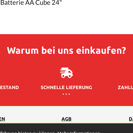
 Batterie AA Cube 24"
Warum bei uns einkaufen?
ESTAND
SCHNELLE LIEFERUNG
ZAHLU
* * *
EN
AGB
D