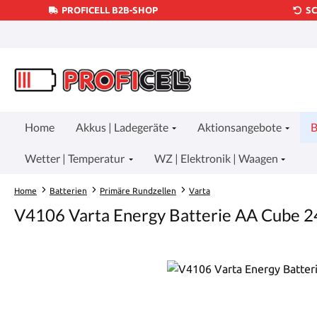
PROFICELL B2B-SHOP
S
um Hauptinhalt springen
Zur Suche springen
Zur Hauptnavigation springen
Home
Akkus | Ladegeräte
Aktionsangebote
B
Wetter | Temperatur
WZ | Elektronik | Waagen
Home
Batterien
Primäre Rundzellen
Varta
V4106 Varta Energy Batterie AA Cube 2
Bildergalerie überspringen