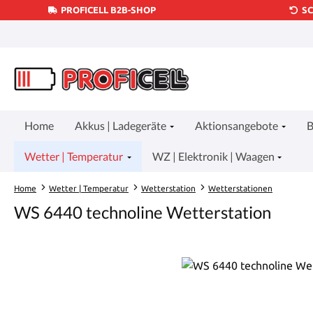
PROFICELL B2B-SHOP
S
um Hauptinhalt springen
Zur Suche springen
Zur Hauptnavigation springen
Home
Akkus | Ladegeräte
Aktionsangebote
B
Wetter | Temperatur
WZ | Elektronik | Waagen
Home
Wetter | Temperatur
Wetterstation
Wetterstationen
WS 6440 technoline Wetterstation
Bildergalerie überspringen