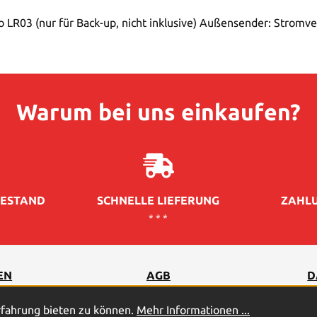
o LR03 (nur für Back-up, nicht inklusive) Außensender: Stromve
Warum bei uns einkaufen?
ESTAND
SCHNELLE LIEFERUNG
ZAHLU
* * *
EN
AGB
D
rfahrung bieten zu können.
Mehr Informationen ...
2026
© PROFICELL Batterien GmbH & Co. Vertriebs-KG