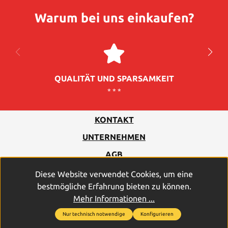
Warum bei uns einkaufen?
QUALITÄT UND SPARSAMKEIT
* * *
KONTAKT
UNTERNEHMEN
AGB
DATENSCHUTZ
Diese Website verwendet Cookies, um eine
bestmögliche Erfahrung bieten zu können.
IMPRESSUM
Mehr Informationen ...
Nur technisch notwendige
Konfigurieren
2026
© PROFICELL Batterien GmbH & Co. Vertriebs-KG