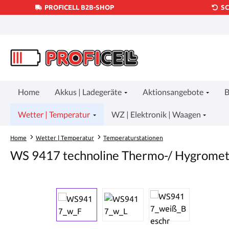
PROFICELL B2B-SHOP
S
um Hauptinhalt springen
Zur Suche springen
Zur Hauptnavigation springen
Home
Akkus | Ladegeräte
Aktionsangebote
B
Wetter | Temperatur
WZ | Elektronik | Waagen
Home
Wetter | Temperatur
Temperaturstationen
WS 9417 technoline Thermo-/ Hygrome
Bildergalerie überspringen