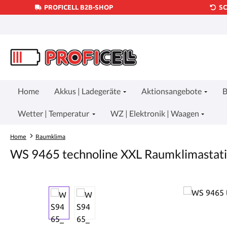
PROFICELL B2B-SHOP
S
um Hauptinhalt springen
Zur Suche springen
Zur Hauptnavigation springen
Home
Akkus | Ladegeräte
Aktionsangebote
B
Wetter | Temperatur
WZ | Elektronik | Waagen
Home
Raumklima
WS 9465 technoline XXL Raumklimastat
Bildergalerie überspringen