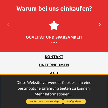
Warum bei uns einkaufen?
QUALITÄT UND SPARSAMKEIT
* * *
KONTAKT
UNTERNEHMEN
AGB
DATENSCHUTZ
Diese Website verwendet Cookies, um eine
bestmögliche Erfahrung bieten zu können.
IMPRESSUM
Mehr Informationen ...
Nur technisch notwendige
Konfigurieren
2026
© PROFICELL Batterien GmbH & Co. Vertriebs-KG