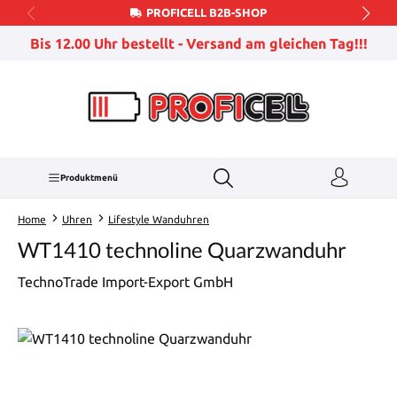
PROFICELL B2B-SHOP
Zum Hauptinhalt springen
Bis 12.00 Uhr bestellt - Versand am gleichen Tag!!!
Produktmenü
Home
Uhren
Lifestyle Wanduhren
WT1410 technoline Quarzwanduhr
TechnoTrade Import-Export GmbH
Bildergalerie überspringen