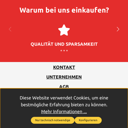
Warum bei uns einkaufen?
QUALITÄT UND SPARSAMKEIT
* * *
KONTAKT
UNTERNEHMEN
AGB
DATENSCHUTZ
Diese Website verwendet Cookies, um eine
bestmögliche Erfahrung bieten zu können.
IMPRESSUM
Mehr Informationen ...
Nur technisch notwendige
Konfigurieren
2026
© PROFICELL Batterien GmbH & Co. Vertriebs-KG