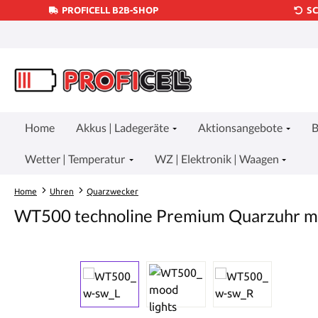
PROFICELL B2B-SHOP
S
um Hauptinhalt springen
Zur Suche springen
Zur Hauptnavigation springen
Home
Akkus | Ladegeräte
Aktionsangebote
B
Wetter | Temperatur
WZ | Elektronik | Waagen
Home
Uhren
Quarzwecker
WT500 technoline Premium Quarzuhr m
Bildergalerie überspringen